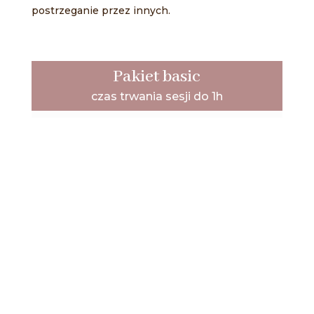
postrzeganie przez innych.
Pakiet basic
czas trwania sesji do 1h
700 zł
Cena pakietu obejmuje:
10 zdjęć w wersji cyfrowej,
każde dodatkowe zdjęcie w kwocie 40
zł,